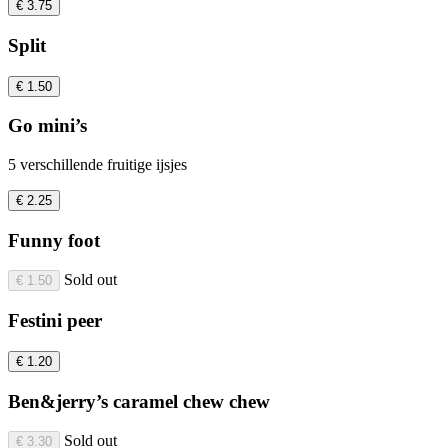
€ 3.75
Split
€ 1.50
Go mini’s
5 verschillende fruitige ijsjes
€ 2.25
Funny foot
Sold out
€ 1.50
Festini peer
€ 1.20
Ben&jerry’s caramel chew chew
Sold out
€ 3.30